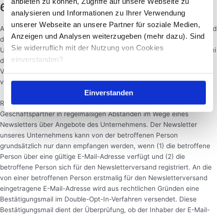
anbieten zu können, Zugriffe auf unsere Webseite zu
6. Abonnement unseres Newsletters
analysieren und Informationen zu Ihrer Verwendung
unserer Webseite an unsere Partner für soziale Medien,
Auf der Internetseite von Running & Health – Schmidt Consulting wird
Anzeigen und Analysen weiterzugeben (mehr dazu). Sind
den Benutzern die Möglichkeit eingeräumt, den Newsletter unseres
Sie widerruflich mit der Nutzung von Cookies
Unternehmens zu abonnieren. Welche personenbezogenen Daten bei
einverstanden?
der Bestellung des Newsletters an den für die Verarbeitung
Verantwortlichen übermittelt werden, ergibt sich aus der hierzu
verwendeten Eingabemaske.
Einverstanden
Running & Health – Schmidt Consulting informiert ihre Kunden und
Geschäftspartner in regelmäßigen Abständen im Wege eines
Newsletters über Angebote des Unternehmens. Der Newsletter
unseres Unternehmens kann von der betroffenen Person
grundsätzlich nur dann empfangen werden, wenn (1) die betroffene
Person über eine gültige E-Mail-Adresse verfügt und (2) die
betroffene Person sich für den Newsletterversand registriert. An die
von einer betroffenen Person erstmalig für den Newsletterversand
eingetragene E-Mail-Adresse wird aus rechtlichen Gründen eine
Bestätigungsmail im Double-Opt-In-Verfahren versendet. Diese
Bestätigungsmail dient der Überprüfung, ob der Inhaber der E-Mail-