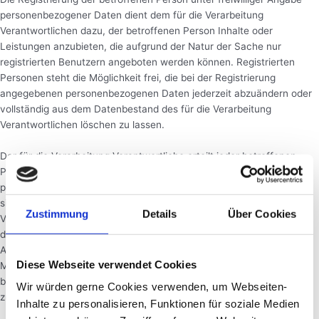
personenbezogener Daten dient dem für die Verarbeitung
Verantwortlichen dazu, der betroffenen Person Inhalte oder
Leistungen anzubieten, die aufgrund der Natur der Sache nur
registrierten Benutzern angeboten werden können. Registrierten
Personen steht die Möglichkeit frei, die bei der Registrierung
angegebenen personenbezogenen Daten jederzeit abzuändern oder
vollständig aus dem Datenbestand des für die Verarbeitung
Verantwortlichen löschen zu lassen.
Der für die Verarbeitung Verantwortliche erteilt jeder betroffenen
Person jederzeit auf Anfrage Auskunft darüber, welche
personenbezogenen Daten über die betroffene Person gespeichert
sind. Ferner berichtigt oder löscht der für die Verarbeitung
Zustimmung
Details
Über Cookies
Verantwortliche personenbezogene Daten auf Wunsch oder Hinweis
der betroffenen Person, soweit dem keine gesetzlichen
Aufbewahrungspflichten entgegenstehen. Die Gesamtheit der
Diese Webseite verwendet Cookies
Mitarbeiter des für die Verarbeitung Verantwortlichen stehen der
betroffenen Person in diesem Zusammenhang als Ansprechpartner
Wir würden gerne Cookies verwenden, um Webseiten-
zur Verfügung.
Inhalte zu personalisieren, Funktionen für soziale Medien