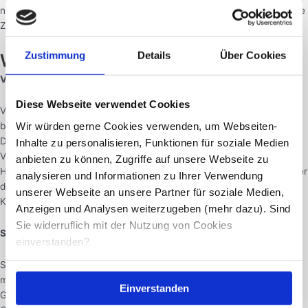
noch heute auf ein
kostenloses Erstgespräch
und wir helfen dir deine
Ziele zu erreichen.
Zustimmung
Details
Über Cookies
Welche Arten von Bauchfett gibt es
Viszerales Fett:
Diese Webseite verwendet Cookies
Viszerales Fett ist das Bauchfett, das sich um die Organe herum
Wir würden gerne Cookies verwenden, um Webseiten-
befindet, wie zum Beispiel die Leber, Bauchspeicheldrüse und Darm.
Dieses Fett kann die Organfunktion beeinträchtigen und zu einer
Inhalte zu personalisieren, Funktionen für soziale Medien
Vielzahl von Gesundheitsproblemen wie Typ-2-Diabetes,
anbieten zu können, Zugriffe auf unsere Webseite zu
Herzerkrankungen und Schlaganfällen führen. Es ist auch schwieriger
analysieren und Informationen zu Ihrer Verwendung
dieses Fett zu verlieren als subkutanes Fett, da es tiefer im
unserer Webseite an unsere Partner für soziale Medien,
Körpergewebe verankert ist.
Anzeigen und Analysen weiterzugeben (mehr dazu). Sind
Sie widerruflich mit der Nutzung von Cookies
Subkutanes Fett:
einverstanden?
Subkutanes Fett befindet sich unter der Haut und ist das Fett, das
man in der Regel sieht und fühlt, wenn man den Bauch berührt. Im
Einverstanden
Gegensatz zum viszeralen Fett ist subkutanes Fett nicht so eng mit