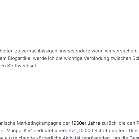
erfolgreiche Abnahme s
nheiten zu vernachlässigen, insbesondere wenn wir versuchen, G
esem Blogartikel werde ich die wichtige Verbindung zwischen 
en Stoffwechsel.
apanische Marketingkampagne der
1960er Jahre
zurück, die den P
e „
Manpo-Kei
“ b
edeutet übersetzt „10.000 Schrittemeter“. Die
 ausreichende körperliche Aktivität repräsentiert, um die Ges