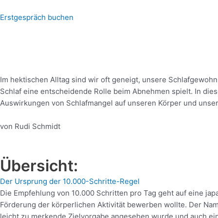
Zum
Inhalt
Erstgespräch buchen
springen
Warum Schlaf für eine 
Im hektischen Alltag sind wir oft geneigt, unsere Schlafgewoh
Schlaf eine entscheidende Rolle beim Abnehmen spielt. In di
Auswirkungen von Schlafmangel auf unseren Körper und unser
von Rudi Schmidt
Übersicht:
Der Ursprung der 10.000-Schritte-Regel​
Die Empfehlung von 10.000 Schritten pro Tag geht auf eine j
Förderung der körperlichen Aktivität bewerben wollte. Der Nam
leicht zu merkende Zielvorgabe angesehen wurde und auch eine