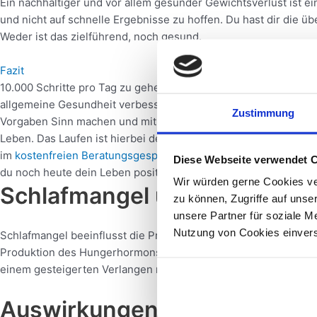
Ein nachhaltiger und vor allem gesunder Gewichtsverlust ist e
und nicht auf schnelle Ergebnisse zu hoffen. Du hast dir die 
Weder ist das zielführend, noch gesund.
Fazit
10.000 Schritte pro Tag zu gehen, ist eine einfache und effekti
allgemeine Gesundheit verbessert werden. Die Zahl 10.000 ist
Zustimmung
Vorgaben Sinn machen und mit ein paar einfachen Tipps und Tr
Leben. Das Laufen ist hierbei der perfekte Sport, sozusagen de
im
kostenfreien Beratungsgespräch
deine
genaue Situation an 
Diese Webseite verwendet 
du noch heute dein Leben positiv verändert möchtest, dann me
Wir würden gerne Cookies ve
Schlafmangel und hormonel
zu können, Zugriffe auf uns
unsere Partner für soziale M
Nutzung von Cookies einver
Schlafmangel beeinflusst die Produktion bestimmter Hormone i
Produktion des Hungerhormons Ghrelin führen, während gleich
einem gesteigerten Verlangen nach ungesunden Nahrungsmittel
Auswirkungen auf den Stoff