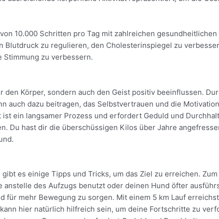
von 10.000 Schritten pro Tag mit zahlreichen gesundheitlichen 
n Blutdru
ck zu regulieren, den Cholesterinspiegel zu verbesser
ie Stimmung zu verbessern.
ur den Körper, sondern auch den Geist positiv beeinflussen. D
nn auch dazu beitrage
n, das Selbstvertrauen und die Motivatio
 ist ein langsamer Prozess und erfordert Geduld und Durchhalt
en. Du hast dir die überschüssigen Kilos über Jahre angefress
und.
 gibt es einige Tipps und Tricks, um das Ziel zu erreichen. Zu
e
anstelle des Aufzugs benutzt oder deinen Hund öfter ausführst
 und für mehr Bewegung zu sorgen. Mit einem 5 km Lauf erreichs
 kann hier natürlich hilfreich sein, um deine Fortschritte zu ver