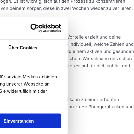
gen. Es ist wichtig, sich auf den Prozess zu konzentrieren
t von deinem Körper, diese in zwei Wochen wieder zu verlieren.
 viele körperliche und geistige Vorteile erzielt und deine
 schauen wir bei jedem Menschen individuell, welche Zahlen und
Über Cookies
 du begibst dich so auf den Weg zu einem aktiven und gesunden
eller und mit Leichtigkeit zu erreichen. Wir schauen uns schon
fittes Leben. Wenn sich das interessant für dich anhört und
ür soziale Medien anbieten
ung unserer Webseite an
e widerruflich mit der
etit haben. Der Mangel an Schlaf kann zu einer erhöhten
 wird. Dieses Ungleichgewicht kann zu Heißhungerattacken und
ng einzuhalten.
Einverstanden