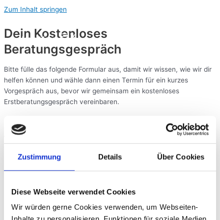
Zum Inhalt springen
Dein Kostenloses
Main Menu
Beratungsgespräch
Bitte fülle das folgende Formular aus, damit wir wissen, wie wir dir
helfen können und wähle dann einen Termin für ein kurzes
Vorgespräch aus, bevor wir gemeinsam ein kostenloses
Erstberatungsgespräch vereinbaren.
Klicke auf den Button, um mit der Bewerbung zu starten.
Jetzt Bewerbung starten
Copyright © 2026 runningandhealth.de
Zustimmung
Details
Über Cookies
Impressum,
Datenschutzerklärung
&
AGBs
Diese Webseite verwendet Cookies
Wir würden gerne Cookies verwenden, um Webseiten-
Inhalte zu personalisieren, Funktionen für soziale Medien