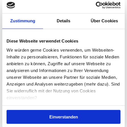
Die verschiedenen Arten von Bauchfett
Zustimmung
Details
Über Cookies
Diese Webseite verwendet Cookies
Autor
Wir würden gerne Cookies verwenden, um Webseiten-
Tobias Schmidt
Inhalte zu personalisieren, Funktionen für soziale Medien
anbieten zu können, Zugriffe auf unsere Webseite zu
Abnehmen
analysieren und Informationen zu Ihrer Verwendung
unserer Webseite an unsere Partner für soziale Medien,
Abnehmen mit Laufen: So funktionierts!
Anzeigen und Analysen weiterzugeben (mehr dazu). Sind
Sie widerruflich mit der Nutzung von Cookies
einverstanden?
Einverstanden
Autor
Rudi Schmidt