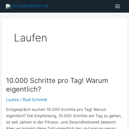
Zum
Main
Inhalt
Men
springen
Laufen
10.000
Schritte
10.000 Schritte pro Tag! Warum
pro
Tag!
eigentlich?
Warum
eigentlich?
Laufen
/
Rudi Schmidt
Erstgespräch buchen 10.000 Schritte pro Tag! Warum
eigentlich? Die Empfehlung, 10.000 Schritte am Tag zu gehen,
ist seit Jahren in der Fitness- und Gesundheitswelt bekannt.
Aber wo kommt diese Zahl eigentlich her und warum genau