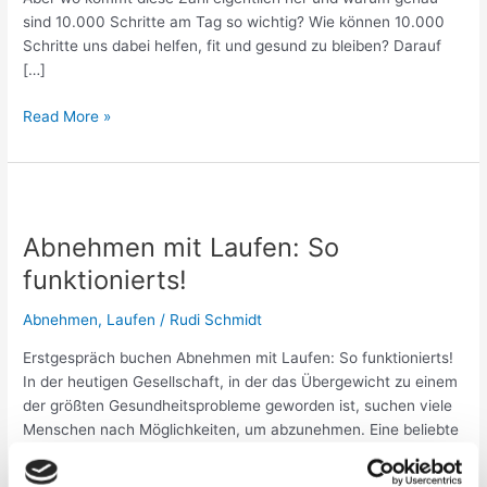
sind 10.000 Schritte am Tag so wichtig? Wie können 10.000
Schritte uns dabei helfen, fit und gesund zu bleiben? Darauf
[…]
Read More »
Abnehmen
mit
Abnehmen mit Laufen: So
Laufen:
So
funktionierts!
funktionierts!
Abnehmen
,
Laufen
/
Rudi Schmidt
Erstgespräch buchen Abnehmen mit Laufen: So funktionierts!
In der heutigen Gesellschaft, in der das Übergewicht zu einem
der größten Gesundheitsprobleme geworden ist, suchen viele
Menschen nach Möglichkeiten, um abzunehmen. Eine beliebte
Methode ist das Laufen. Laufen ist eine einfache und
kostengünstige Möglichkeit, um Kalorien zu verbrennen und