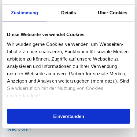
Gewicht zu verlieren. Doch wie effektiv ist das
Zustimmung
Details
Über Cookies
Read More »
Diese Webseite verwendet Cookies
5
Wir würden gerne Cookies verwenden, um Webseiten-
ultimative
Inhalte zu personalisieren, Funktionen für soziale Medien
5 ultimative Vorteile des Laufens
Vorteile
anbieten zu können, Zugriffe auf unsere Webseite zu
des
Laufen
/
Rudi Schmidt
analysieren und Informationen zu Ihrer Verwendung
Laufens
unserer Webseite an unsere Partner für soziale Medien,
Erstgespräch buchen Laufen: 5 ultimative Vorteile! Laufen ist
Anzeigen und Analysen weiterzugeben (mehr dazu). Sind
eine der einfachsten und effektivsten Formen des Sports, die
Sie widerruflich mit der Nutzung von Cookies
man betreiben kann. Es gibt viele Gründe, warum das Laufen
einverstanden?
eine großartige Aktivität ist und in diesem Blogbeitrag werde
ich auf 5 der wichtigsten Vorteile des Laufens eingehen. von
Rudi Schmidt Übersicht: 1. Verbesserung der körperlichen
Gesundheit​ Eine
Einverstanden
Read More »